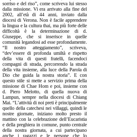
sorriso e del riso”, come scriveva lui stesso
dalla missione. Vi era arrivato alla fine del
2002, all’età di 44 anni, inviato dalla
diocesi di Verona. Non è facile apprendere
la lingua e la cultura thai, ma più forte delle
difficoltà è la determinazione di d.
Giuseppe, che si inserisce in quelle
comunità legandosi ad esse profondamente.
“Il nostro atteggiamento”, scriveva,
“dev’essere di profonda umiltà e rispetto
della vita di questi fratelli, facendoci
compagni di strada, percorrendo la strada
della vita insieme, alla luce della Parola di
Dio che guida la nostra storia”. E con
questo stile si mette a servizio prima della
missione di Chae Hom e poi, insieme con
d. Piero Melotto, di quella nuova di
Lampun, sempre nella diocesi di Chiang
Mai. “L’attività di noi preti è principalmente
quello della catechesi nei villaggi, quindi le
nostre giornate, iniziano molto presto il
mattino con la celebrazione dell’Eucaristia
e della preghiera in comune, punto centrale
della nostra giornata, a cui partecipano
anche i ragazzi e le persone che lo