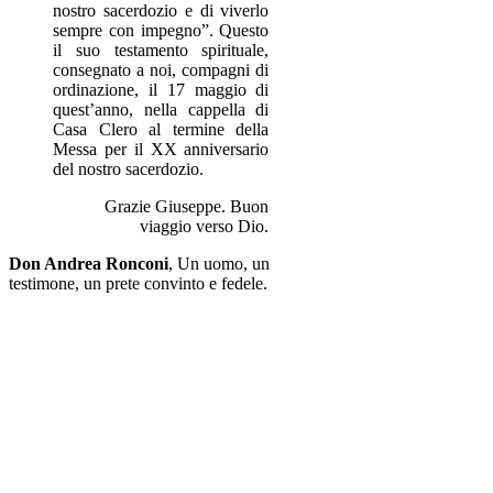
nostro sacerdozio e di viverlo
sempre con impegno”. Questo
il suo testamento spirituale,
consegnato a noi, compagni di
ordinazione, il 17 maggio di
quest’anno, nella cappella di
Casa Clero al termine della
Messa per il XX anniversario
del nostro sacerdozio.
Grazie Giuseppe. Buon
viaggio verso Dio.
Don Andrea Ronconi
,
Un uomo, un
testimone, un prete convinto e fedele.
LA DIGNITÀ DELLA CROCE
Vi racconto una storia…. C’è un ragazzo che, dopo anni di lavoro,
si sente chiamato a vivere l’esperienza alta del dono della propria
vita. Entra, dopo un cammino di discernimento in seminario e,
compiuto il percorso, riceve il Sacramento dell’Ordine. Non